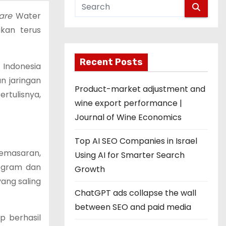
hare
Water
kan terus
Recent Posts
 Indonesia
n jaringan
Product-market adjustment and
rtulisnya,
wine export performance |
Journal of Wine Economics
Top AI SEO Companies in Israel
pemasaran,
Using AI for Smarter Search
rogram dan
Growth
ang saling
ChatGPT ads collapse the wall
between SEO and paid media
p berhasil