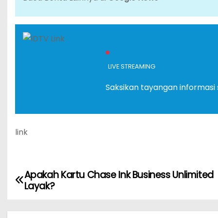
LIVE STREAMING
Saksikan tayangan informasi 
link
Apakah Kartu Chase Ink Business Unlimited
P
Layak?
o