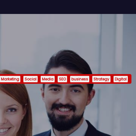
Marketing
Social
Media
SEO
business
Strategy
Digital