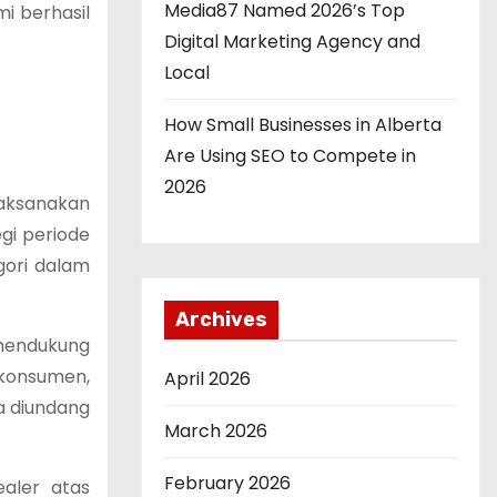
Media87 Named 2026’s Top
i berhasil
Digital Marketing Agency and
Local
How Small Businesses in Alberta
Are Using SEO to Compete in
2026
aksanakan
gi periode
gori dalam
Archives
 mendukung
 konsumen,
April 2026
ia diundang
March 2026
February 2026
aler atas