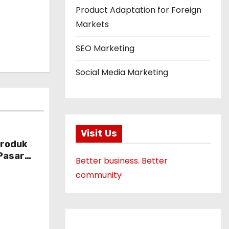
Product Adaptation for Foreign
Markets
SEO Marketing
Social Media Marketing
Visit Us
Produk
Pasar
Better business. Better
g
community