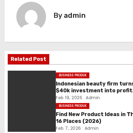
s
t
By
admin
n
a
v
Related Post
i
g
BUSINESS PRODUK
Indonesian beauty firm turn
a
$40k investment into profit
business in two years
Feb 19, 2026
Admin
t
BUSINESS PRODUK
i
Find New Product Ideas in T
16 Places (2026)
o
Feb 7, 2026
Admin