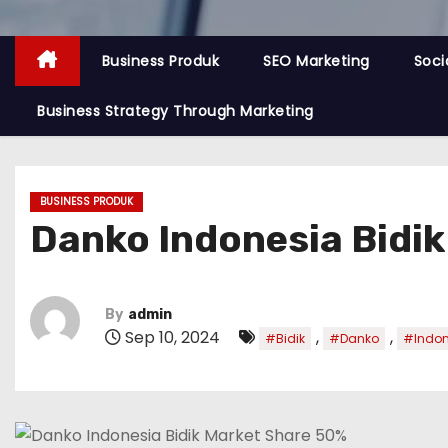
Business Produk
SEO Marketing
Soci
Business Strategy Through Marketing
BUSINESS PRODUK
Danko Indonesia Bidi
By
admin
Sep 10, 2024
,
,
#Bidik
#Danko
#Indon